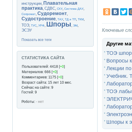
Плавательная
инструкции
,
практика
СДВС
,
,
,
,
СХУ
Система ДАУ
Судоремонт
,
,
Сопромат
Судостроение
,
,
,
,
ТАУ
ТД и ТП
ТКМ
Шпоры
ТОЭ
,
,
,
,
,
ТУС
УРФ
ЭМ
Ключевые сл
ЭСЭУ
Показать все теги
Другие ма
ТОЭ шпо
СТАТИСТИКА САЙТА
Вопросы к
Пользователей: 4418 [
+0
]
Лекции по 
Материалов: 666 [
+0
]
Учебник. 
Комментариев: 1175 [
+0
]
Возраст сайта: 15 лет 10 мес.
Лаборато
Сейчас на сайте: 9
ТОЭ лабы
Гостей: 9
ЭЛЕКТРИ
Роботы:
- нет
Лаборатор
Электроэн
Шпоры к э