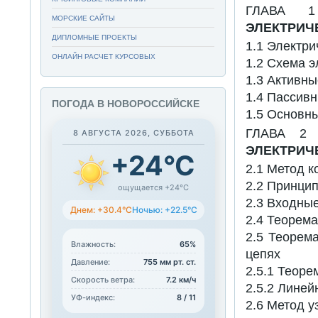
ГЛАВА
МОРСКИЕ САЙТЫ
ЭЛЕКТРИЧ
ДИПЛОМНЫЕ ПРОЕКТЫ
1.1 Электри
ОНЛАЙН РАСЧЕТ КУРСОВЫХ
1.2 Схема э
1.3 Активн
1.4 Пассив
ПОГОДА В НОВОРОССИЙСКЕ
1.5 Основны
ГЛАВА
8 АВГУСТА 2026, СУББОТА
ЭЛЕКТРИЧ
+24°C
2.1 Метод к
2.2 Принци
ощущается +24°C
2.3 Входны
Днем: +30.4°C
Ночью: +22.5°C
2.4 Теорем
2.5 Теорем
Влажность:
65%
цепях
Давление:
755 мм рт. ст.
2.5.1 Теоре
Скорость ветра:
7.2 км/ч
2.5.2 Линей
УФ-индекс:
8 / 11
2.6 Метод 