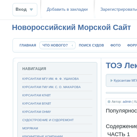
Вход
Добавить в закладки
Зaрeгиcтpиpoвать
Новороссийский Морской Сайт
ГЛАВНАЯ
ЧТО НОВОГО?
ПОИСК СУДОВ
ФОТО
ФОР
ТОЭ Ле
НАВИГАЦИЯ
КУРСАНТАМ МГУ ИМ. Ф. Ф. УШАКОВА
Курсантам МГА
КУРСАНТАМ ГМУ ИМ. С. О. МАКАРОВА
КУРСАНТАМ КГАВТ
Автор:
admin
| К
КУРСАНТАМ ВГАВТ
Популярнос
КУРСАНТАМ ОНМУ
СУДОСТРОЕНИЕ И СУДОРЕМОНТ
Cодержение
МОРЯКАМ
ЧАСТЬ 1
КРЮИНГОВЫЕ КОМПАНИИ