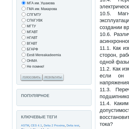
МГА им. Ушакова
электрическ
ГМА им. Макарова
10.5. Маг
СПГМТУ
эксплуатац
СПбГУВК
МГТУ
создании в
МГАВТ
10.6. Разл
НГАВТ
асинхронног
ВГАВТ
11.1. Как 
БГАРФ
сторон, ра
Eesti Mereakadeemia
ОНМА
одной фаз
Не помню!
11.2. Как и
если он б
ГОЛОСОВАТЬ
РЕЗУЛЬТАТЫ
напряжени
11.3. Пер
подшипнико
ПОПУЛЯРНОЕ
11.4. Каки
допустим
восстанови
КЛЮЧЕВЫЕ ТЕГИ
тока?
,
,
,
,
ASTM
CES 4.1
Delta 2 Proxima
Delta test