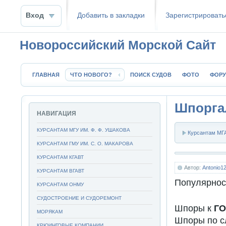
Вход
Добавить в закладки
Зaрeгиcтpиpoвать
Новороссийский Морской Сайт
ГЛАВНАЯ
ЧТО НОВОГО?
ПОИСК СУДОВ
ФОТО
ФОР
Шпорга
НАВИГАЦИЯ
КУРСАНТАМ МГУ ИМ. Ф. Ф. УШАКОВА
Курсантам МГА
КУРСАНТАМ ГМУ ИМ. С. О. МАКАРОВА
КУРСАНТАМ КГАВТ
Автор:
Antonio1
КУРСАНТАМ ВГАВТ
Популярнос
КУРСАНТАМ ОНМУ
СУДОСТРОЕНИЕ И СУДОРЕМОНТ
Шпоры к
ГО
МОРЯКАМ
Шпоры по с
КРЮИНГОВЫЕ КОМПАНИИ