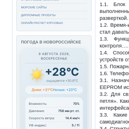
1.1. Блок
МОРСКИЕ САЙТЫ
выполненны
ДИПЛОМНЫЕ ПРОЕКТЫ
разверткой
ОНЛАЙН РАСЧЕТ КУРСОВЫХ
1.2. Время
стал дават
1.3. Функ
ПОГОДА В НОВОРОССИЙСКЕ
контроля….
1.4. Спос
9 АВГУСТА 2026,
ВОСКРЕСЕНЬЕ
устройств о
1.5. Пожарн
+28°C
1.6. Телефо
3.1. Назна
ощущается +30.6°C
EEPROM ис
Днем: +31°C
Ночью: +23°C
3.2. Для с
петля». Как
Влажность:
70%
интерфейса
Давление:
758 мм рт. ст.
3.3. Каки
Скорость ветра:
14.4 км/ч
самодиагно
УФ-индекс:
5 / 11
3.4. Структ