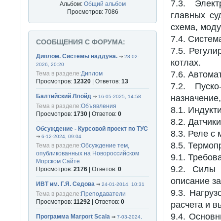
7.3. Элек
Альбом:
Общий альбом
Просмотров: 7086
главных су
схема, моду
7.4. Систем
СООБЩЕНИЯ С ФОРУМА:
7.5. Регул
Диплом. Системы наддува.
⇒
28-02-
котлах.
2026, 20:20
7.6. Автом
Тема в разделе:
Диплом
Просмотров:
12320
| Ответов:
13
7.2. Пуск
Балтийский Ллойд
назначение,
⇒
16-05-2025, 14:58
Тема в разделе:
Объявления
8.1. Индукт
Просмотров:
1730
| Ответов:
0
8.2. Датчик
Обсуждение - Курсовой проект по ТУС
8.3. Реле с
⇒
6-12-2024, 09:04
8.5. Термо
Тема в разделе:
Обсуждение тем,
опубликованных на Новороссийском
9.1. Требов
Морском Сайте
9.2. Силы
Просмотров:
2176
| Ответов:
0
описание з
ИВТ им. Г.Я. Седова
⇒
24-01-2014, 10:31
9.3. Нагру
Тема в разделе:
Преподаватели
Просмотров:
11292
| Ответов:
0
расчета и в
9.4. Основ
Программа Marport Scala
⇒
7-03-2024,