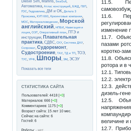
Diesel Sim
Marlins
11.5. Пе
,
,
,
SeaGull
Автоматика
,
,
,
,
Атлас конструкций
БЖД
ГВП
самовозбуж
ДМ и ОК
,
,
,
ГОС
Гидравлика
Дельта 3
11.6. Пе
,
,
,
Проксима
КУП 660
Крюинговые компании
Морской
,
,
регулиров
МОС
Материаловедение
английский
,
,
НПБИ
Навигация и
изменение 
ПТЭ и
,
,
,
лоция
ОЭТ
Оперативный план
11.7. Объя
Плавательная
инструкции
,
практика
СДВС
,
,
,
,
СХУ
Система ДАУ
пазами рото
Судоремонт
,
,
Сопромат
коротко-за
Судостроение
ТОЭ
,
,
,
,
ТАУ
ТД и ТП
Шпоры
11.8. Объя
ЭСЭУ
,
,
,
,
ТУС
УРФ
ЭМ
ротора и в 
Показать все теги
12.1. Типо
12.2. элект
12.3. дейс
СТАТИСТИКА САЙТА
дизель-гене
Пользователей: 4418 [
+0
]
12.5. Объ
Материалов: 666 [
+0
]
Комментариев: 1175 [
+0
]
напряжени
Возраст сайта: 15 лет 10 мес.
компаундир
Сейчас на сайте: 6
величине и 
Гостей: 6
12.7. Приб
Роботы:
- нет