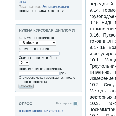
20:44
передачей.
Тема в разделе:
Электромеханики
9.14. Торм
Просмотров:
2363
| Ответов:
0
грузоподъе
9.15. Виды
торможение 
НУЖНА КУРСОВАЯ, ДИПЛОМ?!
9.16. Пус
Калькулятор стоимости
токов в ЭП
9.17-18. В
Количество страниц:
и регулиро
Срок выполнения работы:
10.1. Мощ
Треугольн
Приблизительная стоимость:
значение,
руб
Стоимость может уменьшаться после
Измерение 
полного пересчета
10.2. Син
ЗАКАЗАТЬ
Методы ан
векторных 
10.3. Эк
ОПРОС
Все опросы
несимметри
В каком заведении учитесь?
10.4. Пе