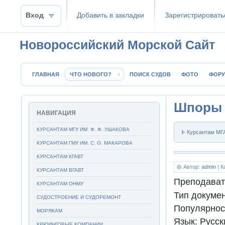
Вход
Добавить в закладки
Зaрeгиcтpиpoвать
Новороссийский Морской Сайт
ГЛАВНАЯ
ЧТО НОВОГО?
ПОИСК СУДОВ
ФОТО
ФОР
Шпоры 
НАВИГАЦИЯ
КУРСАНТАМ МГУ ИМ. Ф. Ф. УШАКОВА
Курсантам МГА
КУРСАНТАМ ГМУ ИМ. С. О. МАКАРОВА
КУРСАНТАМ КГАВТ
Автор:
admin
| К
КУРСАНТАМ ВГАВТ
Преподават
КУРСАНТАМ ОНМУ
Тип докуме
СУДОСТРОЕНИЕ И СУДОРЕМОНТ
Популярнос
МОРЯКАМ
Язык:
Русск
КРЮИНГОВЫЕ КОМПАНИИ