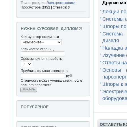
Другие ма
Тема в разделе:
Электромеханики
Просмотров:
2351
| Ответов:
0
Лекции п
Системы а
Шпоры по
НУЖНА КУРСОВАЯ, ДИПЛОМ?!
Система 
Калькулятор стоимости
дизеля
Наладка а
Количество страниц:
Изучение 
Срок выполнения работы:
Ответы на
Основы а
Приблизительная стоимость:
руб
пароэнерге
Стоимость может уменьшаться после
Шпоры к э
полного пересчета
ЗАКАЗАТЬ
Электриче
оборудов
ПОПУЛЯРНОЕ
ОСТАВИТЬ 