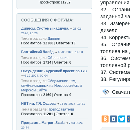
управления
Просмотров: 11252
32. Огран
заданной ч
СООБЩЕНИЯ С ФОРУМА:
33. Измере
Диплом. Системы наддува.
⇒
28-02-
дизеля
2026, 20:20
34. Коррек
Тема в разделе:
Диплом
Просмотров:
12300
| Ответов:
13
35. Ограни
топлива на 
Балтийский Ллойд
⇒
16-05-2025, 14:58
36. Систем
Тема в разделе:
Объявления
Просмотров:
1714
| Ответов:
0
топливной р
Обсуждение - Курсовой проект по ТУС
37. Система
⇒
6-12-2024, 09:04
38. Регулир
Тема в разделе:
Обсуждение тем,
опубликованных на Новороссийском
Морском Сайте
Скачат
Просмотров:
2160
| Ответов:
0
ИВТ им. Г.Я. Седова
⇒
24-01-2014, 10:31
Тема в разделе:
Преподаватели
Просмотров:
11281
| Ответов:
0
Программа Marport Scala
⇒
7-03-2024,
20:44