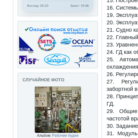
15. Построе
Восход: 05:20
Закат: 19:48
16. Систем
19. Эксплу
20. Эксплу
21. Судно к
22. Главный
23. Уравнен
24. ГД как 
25. Автом
охлаждения
26. Регулир
СЛУЧАЙНОЕ ФОТО
27. Регул
забортной 
28. Принци
ГД.
29. Общие 
частотой в
30. Задание
31. Модуль
Альбом:
Рабочие будни