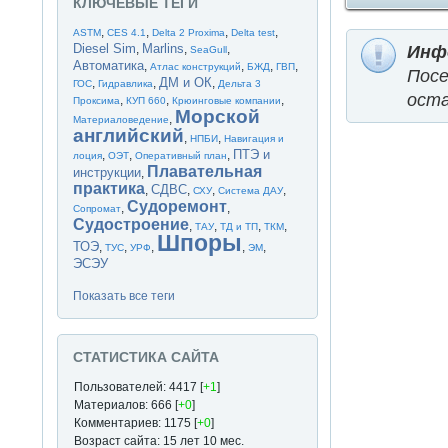
КЛЮЧЕВЫЕ ТЕГИ
,
,
,
,
ASTM
CES 4.1
Delta 2 Proxima
Delta test
Diesel Sim
Marlins
,
,
,
Инф
SeaGull
Автоматика
,
,
,
,
Атлас конструкций
БЖД
ГВП
Пос
ДМ и ОК
,
,
,
ГОС
Гидравлика
Дельта 3
оста
,
,
,
Проксима
КУП 660
Крюинговые компании
Морской
,
Материаловедение
английский
,
,
НПБИ
Навигация и
ПТЭ и
,
,
,
лоция
ОЭТ
Оперативный план
Плавательная
инструкции
,
практика
СДВС
,
,
,
,
СХУ
Система ДАУ
Судоремонт
,
,
Сопромат
Судостроение
,
,
,
,
ТАУ
ТД и ТП
ТКМ
Шпоры
ТОЭ
,
,
,
,
,
ТУС
УРФ
ЭМ
ЭСЭУ
Показать все теги
СТАТИСТИКА САЙТА
Пользователей: 4417 [
+1
]
Материалов: 666 [
+0
]
Комментариев: 1175 [
+0
]
Возраст сайта: 15 лет 10 мес.