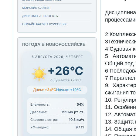
МОРСКИЕ САЙТЫ
Дисциплин
ДИПЛОМНЫЕ ПРОЕКТЫ
процессами
ОНЛАЙН РАСЧЕТ КУРСОВЫХ
2 Комплексн
3Техническ
ПОГОДА В НОВОРОССИЙСКЕ
4 Судовая к
5 Автомати
6 АВГУСТА 2026, ЧЕТВЕРГ
Общий под-
+26°C
6 Последова
7 Параллел
ощущается +26°C
9. Характе
Днем: +34°C
Ночью: +19°C
сжигания то
10. Регулир
Влажность:
54%
11. Особенн
Давление:
759 мм рт. ст.
12. Автомат
Скорость ветра:
10.8 км/ч
13. Защита 
УФ-индекс:
9 / 11
14. Общая х