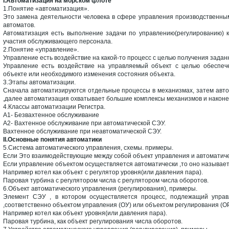
I.Автоматизация на морском флоте
1.Понятие «автоматизация».
Это замена деятельности человека в сфере управления производственны
автоматов.
Автоматизация есть выполнение задачи по управлению(регулированию) к
участия обслуживающего персонала.
2.Понятие «управление».
Управление есть воздействие на какой-то процесс с целью получения задан
Управление есть воздействие на управляемый объект с целью обеспеч
объекте или необходимого изменения состояния объекта.
3.Этапы автоматизации.
Сначала автоматизируются отдельные процессы в механизмах, затем авт
,далее автоматизация охватывает большие комплексы механизмов и наконец
4.Классы автоматизации Регистра.
А1- Безвахтенное обслуживание
А2- Вахтенное обслуживание при автоматической СЭУ.
Вахтенное обслуживание при неавтоматической СЭУ.
II.Основные понятия автоматики
5.Система автоматического управления, схемы. примеры.
Если Это взаимодействующие между собой объект управления и автоматич
Если управление объектом осуществляется автоматически ,то оно называе
Например котел как объект с регулятор уровня(или давления пара).
Паровая турбина с регулятором числа с регулятором числа оборотов.
6.Объект автоматического управления (регулирования), примеры.
Элемент СЭУ , в котором осуществляется процесс, подлежащий управ
,соответственно объектом управления (ОУ) или объектом регулирования (ОР
Например котел как объект уровня(или давления пара).
Паровая турбина, как объект регулирования числа оборотов.