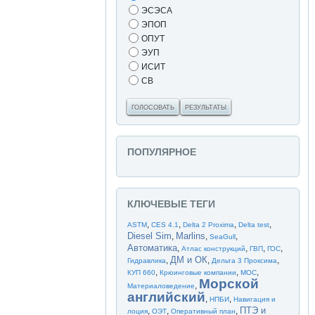
ЭСЭСА
ЭПОП
ОПУТ
ЭУП
ИСИТ
СВ
ГОЛОСОВАТЬ
РЕЗУЛЬТАТЫ
ПОПУЛЯРНОЕ
КЛЮЧЕВЫЕ ТЕГИ
,
,
,
,
ASTM
CES 4.1
Delta 2 Proxima
Delta test
Diesel Sim
Marlins
,
,
,
SeaGull
Автоматика
,
,
,
,
Атлас конструкций
ГВП
ГОС
ДМ и ОК
,
,
,
Гидравлика
Дельта 3 Проксима
,
,
,
КУП 660
Крюинговые компании
МОС
Морской
,
Материаловедение
английский
,
,
НПБИ
Навигация и
ПТЭ и
,
,
,
лоция
ОЭТ
Оперативный план