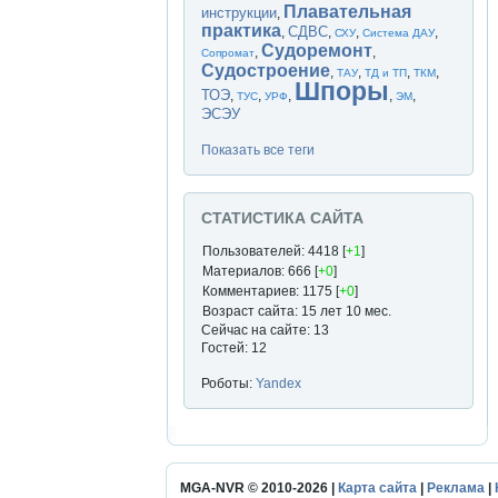
Плавательная
инструкции
,
практика
СДВС
,
,
,
,
СХУ
Система ДАУ
Судоремонт
,
,
Сопромат
Судостроение
,
,
,
,
ТАУ
ТД и ТП
ТКМ
Шпоры
ТОЭ
,
,
,
,
,
ТУС
УРФ
ЭМ
ЭСЭУ
Показать все теги
СТАТИСТИКА САЙТА
Пользователей: 4418 [
+1
]
Материалов: 666 [
+0
]
Комментариев: 1175 [
+0
]
Возраст сайта: 15 лет 10 мес.
Сейчас на сайте: 13
Гостей: 12
Роботы:
Yandex
MGA-NVR © 2010-2026 |
Карта сайта
|
Реклама
|