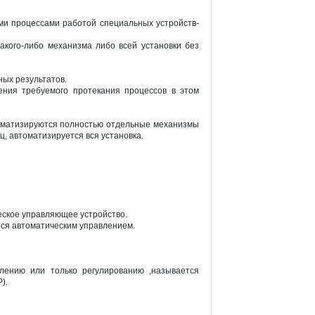
ми процессами работой специальных устройств-
акого-либо механизма либо всей установки без
ных результатов.
ения требуемого протекания процессов в этом
оматизируются полностью отдельные механизмы
, автоматизируется вся установка.
еское управляющее устройство.
тся автоматическим управлением.
лению или только регулированию ,называется
).