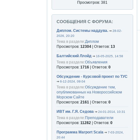
Просмотров: 381
СООБЩЕНИЯ С ФОРУМА:
Диплом. Системы наддува.
⇒
28-02-
2026, 20:20
Тема в разделе:
Диплом
Просмотров:
12304
| Ответов:
13
Балтийский Ллойд
⇒
16-05-2025, 14:58
Тема в разделе:
Объявления
Просмотров:
1716
| Ответов:
0
Обсуждение - Курсовой проект по ТУС
⇒
6-12-2024, 09:04
Тема в разделе:
Обсуждение тем,
опубликованных на Новороссийском
Морском Сайте
Просмотров:
2161
| Ответов:
0
ИВТ им. Г.Я. Седова
⇒
24-01-2014, 10:31
Тема в разделе:
Преподаватели
Просмотров:
11282
| Ответов:
0
Программа Marport Scala
⇒
7-03-2024,
20:44