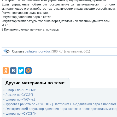
7.Устройство автоматического управления (регулирования), примеры.
Если управление объектом осуществляется автоматически ,то оно 
выполняющее его устройство –автоматическим управляющим устройством.
Регулятор уровня воды в котле;
Регулятор давления пара в котле;
Регулятор температуры топлива перед котлом или главным двигателем
И т.п;
8.Контролируемая величина, примеры.
......
Скачать
oaituts-shpory.doc
[380 Kb] (cкачиваний: 661)
Другие материалы по теме:
Шпоры по АСУ СМУ
Лекции по СУСЭП
Шпоры по «ТАУ» ч.2
Курсовая работа по «СУСЭП» | Настройка САР давления пара в паровом 
Электрический регулятор давления пара в котле с последовательным корр
Шпоры по «СУСЭП»