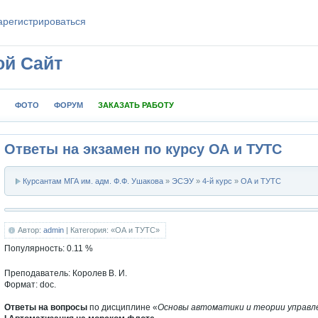
aрeгиcтpиpoваться
ой Сайт
ФОТО
ФОРУМ
ЗАКАЗАТЬ РАБОТУ
Ответы на экзамен по курсу ОА и ТУТС
Курсантам МГА им. адм. Ф.Ф. Ушакова
»
ЭСЭУ
»
4-й курс
»
ОА и ТУТС
Автор:
admin
| Категория: «ОА и ТУТС»
Популярность:
0.11
%
Преподаватель: Королев В. И.
Формат: doc.
Ответы на вопросы
по дисциплине «
Основы автоматики и теории управл