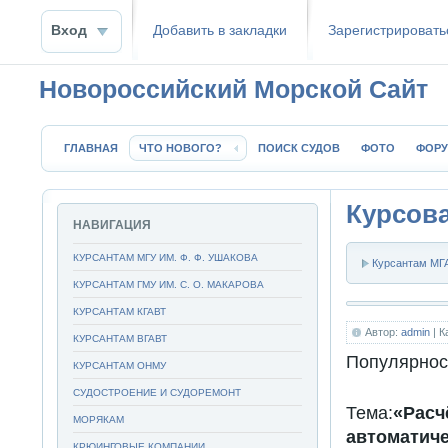
Вход
Добавить в закладки
Зaрeгиcтpиpoвать
Новороссийский Морской Сайт
ГЛАВНАЯ
ЧТО НОВОГО?
ПОИСК СУДОВ
ФОТО
ФОР
Курсова
НАВИГАЦИЯ
КУРСАНТАМ МГУ ИМ. Ф. Ф. УШАКОВА
Курсантам МГА
КУРСАНТАМ ГМУ ИМ. С. О. МАКАРОВА
КУРСАНТАМ КГАВТ
Автор:
admin
| К
КУРСАНТАМ ВГАВТ
Популярнос
КУРСАНТАМ ОНМУ
СУДОСТРОЕНИЕ И СУДОРЕМОНТ
Тема:
«Рас
МОРЯКАМ
автоматиче
КРЮИНГОВЫЕ КОМПАНИИ