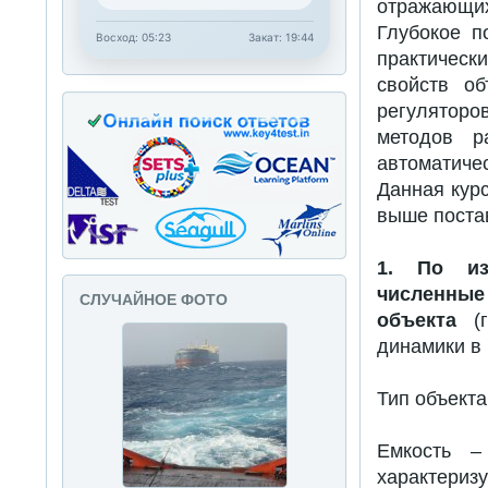
отражающих
Глубокое п
Восход: 05:23
Закат: 19:44
практичес
свойств об
регуляторо
методов р
автоматиче
Данная курс
выше поста
1. По изв
численные
СЛУЧАЙНОЕ ФОТО
объекта
(г
динамики в
Тип объект
Емкость –
характеризу