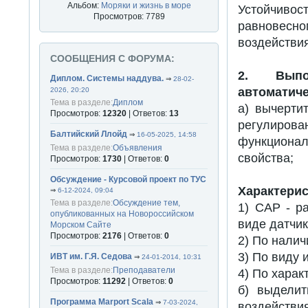
Альбом:
Моряки и жизнь в море
Устойчиво
Просмотров: 7789
равновесн
воздействия
СООБЩЕНИЯ С ФОРУМА:
2. Выпо
Диплом. Системы наддува.
⇒
28-02-
автоматиче
2026, 20:20
Тема в разделе:
Диплом
а) вычерти
Просмотров:
12320
| Ответов:
13
регулирова
Балтийский Ллойд
⇒
16-05-2025, 14:58
функциона
Тема в разделе:
Объявления
свойства;
Просмотров:
1730
| Ответов:
0
Обсуждение - Курсовой проект по ТУС
Характерис
⇒
6-12-2024, 09:04
Тема в разделе:
Обсуждение тем,
1) САР - р
опубликованных на Новороссийском
виде датчик
Морском Сайте
Просмотров:
2176
| Ответов:
0
2) По налич
3) По виду 
ИВТ им. Г.Я. Седова
⇒
24-01-2014, 10:31
Тема в разделе:
Преподаватели
4) По харак
Просмотров:
11292
| Ответов:
0
б) выделит
Программа Marport Scala
⇒
7-03-2024,
воздействи