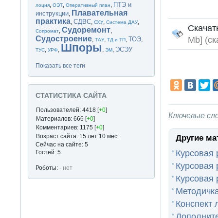
ПТЭ и
,
,
,
лоция
ОЭТ
Оперативный план
Плавательная
инструкции
,
практика
СДВС
,
,
,
,
СХУ
Система ДАУ
Скача
Судоремонт
,
,
Сопромат
Судостроение
Mb] (cк
ТОЭ
,
,
,
,
ТАУ
ТД и ТП
Шпоры
ЭСЭУ
,
,
,
,
ТУС
УРФ
ЭМ
Показать все теги
СТАТИСТИКА САЙТА
Пользователей: 4418 [
+0
]
Ключевые сл
Материалов: 666 [
+0
]
Комментариев: 1175 [
+0
]
Возраст сайта: 15 лет 10 мес.
Другие ма
Сейчас на сайте: 5
Курсовая 
Гостей: 5
Курсовая 
Роботы:
- нет
Курсовая 
Методичка
Конспект 
Дополните