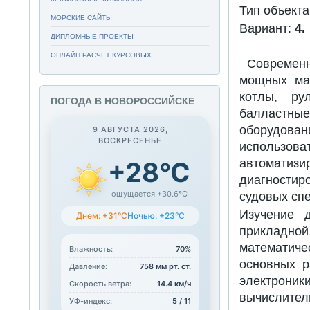
Тип объект
МОРСКИЕ САЙТЫ
Вариант:
4.
ДИПЛОМНЫЕ ПРОЕКТЫ
ОНЛАЙН РАСЧЕТ КУРСОВЫХ
Современ
мощных маш
котлы, ру
ПОГОДА В НОВОРОССИЙСКЕ
балластны
оборудова
9 АВГУСТА 2026,
ВОСКРЕСЕНЬЕ
использо
автомати
+28°C
диагностир
ощущается +30.6°C
судовых спе
Изучение 
Днем: +31°C
Ночью: +23°C
прикладно
математич
Влажность:
70%
основных р
Давление:
758 мм рт. ст.
электрон
Скорость ветра:
14.4 км/ч
вычислител
УФ-индекс:
5 / 11