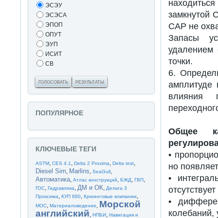
находитьс
ЭСЭУ
замкнутой 
ЭСЭСА
САР не охва
ЭПОП
ОПУТ
Запасы ус
ЭУП
удалением 
ИСИТ
точки.
СВ
6. Определ
амплитуде 
ГОЛОСОВАТЬ
РЕЗУЛЬТАТЫ
влияния п
переходног
ПОПУЛЯРНОЕ
Общее ка
регулирова
КЛЮЧЕВЫЕ ТЕГИ
• пропорцио
,
,
,
,
ASTM
CES 4.1
Delta 2 Proxima
Delta test
но появляет
Diesel Sim
Marlins
,
,
,
SeaGull
• интеграл
Автоматика
,
,
,
,
Атлас конструкций
БЖД
ГВП
ДМ и ОК
,
,
,
отсутствует
ГОС
Гидравлика
Дельта 3
,
,
,
Проксима
КУП 660
Крюинговые компании
• дифферен
Морской
,
,
МОС
Материаловедение
колебаний, 
английский
,
,
НПБИ
Навигация и