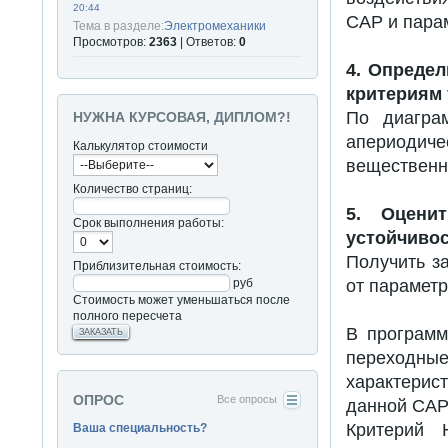
20:44
САР и пара
Тема в разделе:
Электромеханики
Просмотров:
2363
| Ответов:
0
4. Определ
критериям 
По диаграм
НУЖНА КУРСОВАЯ, ДИПЛОМ?!
апериоди
Калькулятор стоимости
вещественн
Количество страниц:
5. Оцени
Срок выполнения работы:
устойчивос
Получить з
Приблизительная стоимость:
руб
от параметр
Стоимость может уменьшаться после
полного пересчета
В программ
ЗАКАЗАТЬ
переходны
характерис
ОПРОС
Все опросы
данной САР 
Критерий 
Ваша специальность?