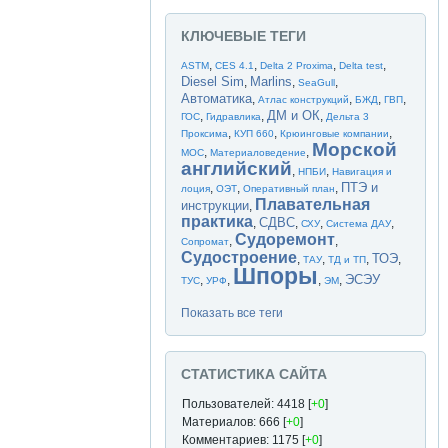
КЛЮЧЕВЫЕ ТЕГИ
,
,
,
,
ASTM
CES 4.1
Delta 2 Proxima
Delta test
Diesel Sim
Marlins
,
,
,
SeaGull
Автоматика
,
,
,
,
Атлас конструкций
БЖД
ГВП
ДМ и ОК
,
,
,
ГОС
Гидравлика
Дельта 3
,
,
,
Проксима
КУП 660
Крюинговые компании
Морской
,
,
МОС
Материаловедение
английский
,
,
НПБИ
Навигация и
ПТЭ и
,
,
,
лоция
ОЭТ
Оперативный план
Плавательная
инструкции
,
практика
СДВС
,
,
,
,
СХУ
Система ДАУ
Судоремонт
,
,
Сопромат
Судостроение
ТОЭ
,
,
,
,
ТАУ
ТД и ТП
Шпоры
ЭСЭУ
,
,
,
,
ТУС
УРФ
ЭМ
Показать все теги
СТАТИСТИКА САЙТА
Пользователей: 4418 [
+0
]
Материалов: 666 [
+0
]
Комментариев: 1175 [
+0
]