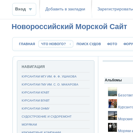
Вход
Добавить в закладки
Зaрeгиcтpиpoвать
Новороссийский Морской Сайт
ГЛАВНАЯ
ЧТО НОВОГО?
ПОИСК СУДОВ
ФОТО
ФОР
НАВИГАЦИЯ
КУРСАНТАМ МГУ ИМ. Ф. Ф. УШАКОВА
Альбомы
КУРСАНТАМ ГМУ ИМ. С. О. МАКАРОВА
КУРСАНТАМ КГАВТ
Безотве
КУРСАНТАМ ВГАВТ
Курсант
КУРСАНТАМ ОНМУ
СУДОСТРОЕНИЕ И СУДОРЕМОНТ
Морские
МОРЯКАМ
Моряки 
КРЮИНГОВЫЕ КОМПАНИИ