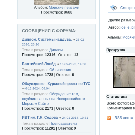
Альбом:
Морские пейзажи
Смотре
Просмотров: 8688
Другие размер
Автор:
joel e. pi
СООБЩЕНИЯ С ФОРУМА:
Альбом:
Моряки
Диплом. Системы наддува.
⇒
28-02-
2026, 20:20
Прокрутка
Тема в разделе:
Диплом
Просмотров:
12316
| Ответов:
13
Балтийский Ллойд
⇒
16-05-2025, 14:58
Тема в разделе:
Объявления
Просмотров:
1728
| Ответов:
0
Обсуждение - Курсовой проект по ТУС
⇒
6-12-2024, 09:04
Тема в разделе:
Обсуждение тем,
Статистика
опубликованных на Новороссийском
Всего фотогра
Морском Сайте
Комментариев вс
Просмотров:
2173
| Ответов:
0
ИВТ им. Г.Я. Седова
RSS лента
⇒
24-01-2014, 10:31
Тема в разделе:
Преподаватели
Просмотров:
11291
| Ответов:
0