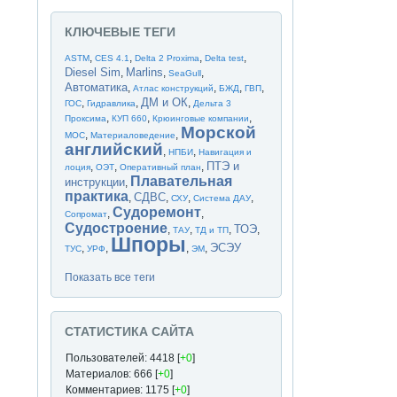
КЛЮЧЕВЫЕ ТЕГИ
,
,
,
,
ASTM
CES 4.1
Delta 2 Proxima
Delta test
Diesel Sim
Marlins
,
,
,
SeaGull
Автоматика
,
,
,
,
Атлас конструкций
БЖД
ГВП
ДМ и ОК
,
,
,
ГОС
Гидравлика
Дельта 3
,
,
,
Проксима
КУП 660
Крюинговые компании
Морской
,
,
МОС
Материаловедение
английский
,
,
НПБИ
Навигация и
ПТЭ и
,
,
,
лоция
ОЭТ
Оперативный план
Плавательная
инструкции
,
практика
СДВС
,
,
,
,
СХУ
Система ДАУ
Судоремонт
,
,
Сопромат
Судостроение
ТОЭ
,
,
,
,
ТАУ
ТД и ТП
Шпоры
ЭСЭУ
,
,
,
,
ТУС
УРФ
ЭМ
Показать все теги
СТАТИСТИКА САЙТА
Пользователей: 4418 [
+0
]
Материалов: 666 [
+0
]
Комментариев: 1175 [
+0
]