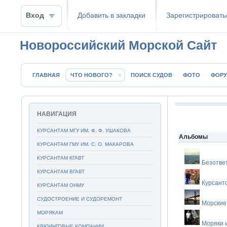
Вход
Добавить в закладки
Зaрeгиcтpиpoвать
Новороссийский Морской Сайт
ГЛАВНАЯ
ЧТО НОВОГО?
ПОИСК СУДОВ
ФОТО
ФОР
НАВИГАЦИЯ
КУРСАНТАМ МГУ ИМ. Ф. Ф. УШАКОВА
Альбомы
КУРСАНТАМ ГМУ ИМ. С. О. МАКАРОВА
КУРСАНТАМ КГАВТ
Безотве
КУРСАНТАМ ВГАВТ
Курсант
КУРСАНТАМ ОНМУ
СУДОСТРОЕНИЕ И СУДОРЕМОНТ
Морские
МОРЯКАМ
Моряки 
КРЮИНГОВЫЕ КОМПАНИИ