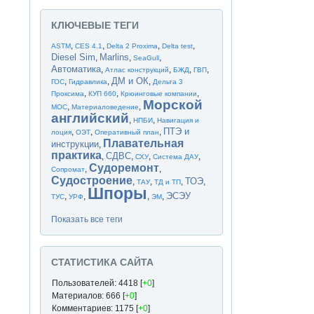
КЛЮЧЕВЫЕ ТЕГИ
,
,
,
,
ASTM
CES 4.1
Delta 2 Proxima
Delta test
Diesel Sim
Marlins
,
,
,
SeaGull
Автоматика
,
,
,
,
Атлас конструкций
БЖД
ГВП
ДМ и ОК
,
,
,
ГОС
Гидравлика
Дельта 3
,
,
,
Проксима
КУП 660
Крюинговые компании
Морской
,
,
МОС
Материаловедение
английский
,
,
НПБИ
Навигация и
ПТЭ и
,
,
,
лоция
ОЭТ
Оперативный план
Плавательная
инструкции
,
практика
СДВС
,
,
,
,
СХУ
Система ДАУ
Судоремонт
,
,
Сопромат
Судостроение
ТОЭ
,
,
,
,
ТАУ
ТД и ТП
Шпоры
ЭСЭУ
,
,
,
,
ТУС
УРФ
ЭМ
Показать все теги
СТАТИСТИКА САЙТА
Пользователей: 4418 [
+0
]
Материалов: 666 [
+0
]
Комментариев: 1175 [
+0
]