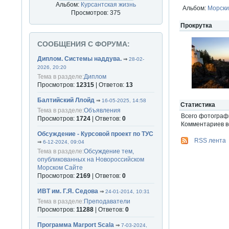
Альбом:
Курсантская жизнь
Альбом:
Морски
Просмотров: 375
Прокрутка
СООБЩЕНИЯ С ФОРУМА:
Диплом. Системы наддува.
⇒
28-02-
2026, 20:20
Тема в разделе:
Диплом
Просмотров:
12315
| Ответов:
13
Балтийский Ллойд
⇒
16-05-2025, 14:58
Статистика
Тема в разделе:
Объявления
Всего фотогра
Просмотров:
1724
| Ответов:
0
Комментариев вс
Обсуждение - Курсовой проект по ТУС
RSS лента
⇒
6-12-2024, 09:04
Тема в разделе:
Обсуждение тем,
опубликованных на Новороссийском
Морском Сайте
Просмотров:
2169
| Ответов:
0
ИВТ им. Г.Я. Седова
⇒
24-01-2014, 10:31
Тема в разделе:
Преподаватели
Просмотров:
11288
| Ответов:
0
Программа Marport Scala
⇒
7-03-2024,