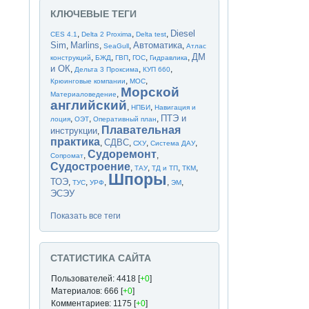
КЛЮЧЕВЫЕ ТЕГИ
Diesel
,
,
,
CES 4.1
Delta 2 Proxima
Delta test
Sim
Marlins
Автоматика
,
,
,
,
SeaGull
Атлас
ДМ
,
,
,
,
,
конструкций
БЖД
ГВП
ГОС
Гидравлика
и ОК
,
,
,
Дельта 3 Проксима
КУП 660
,
,
Крюинговые компании
МОС
Морской
,
Материаловедение
английский
,
,
НПБИ
Навигация и
ПТЭ и
,
,
,
лоция
ОЭТ
Оперативный план
Плавательная
инструкции
,
практика
СДВС
,
,
,
,
СХУ
Система ДАУ
Судоремонт
,
,
Сопромат
Судостроение
,
,
,
,
ТАУ
ТД и ТП
ТКМ
Шпоры
ТОЭ
,
,
,
,
,
ТУС
УРФ
ЭМ
ЭСЭУ
Показать все теги
СТАТИСТИКА САЙТА
Пользователей: 4418 [
+0
]
Материалов: 666 [
+0
]
Комментариев: 1175 [
+0
]