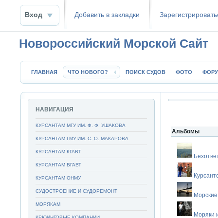
Вход
Добавить в закладки
Зaрeгиcтpиpoвать
Новороссийский Морской Сайт
ГЛАВНАЯ
ЧТО НОВОГО?
ПОИСК СУДОВ
ФОТО
ФОР
НАВИГАЦИЯ
КУРСАНТАМ МГУ ИМ. Ф. Ф. УШАКОВА
Альбомы
КУРСАНТАМ ГМУ ИМ. С. О. МАКАРОВА
КУРСАНТАМ КГАВТ
Безотве
КУРСАНТАМ ВГАВТ
Курсант
КУРСАНТАМ ОНМУ
СУДОСТРОЕНИЕ И СУДОРЕМОНТ
Морские
МОРЯКАМ
Моряки 
КРЮИНГОВЫЕ КОМПАНИИ