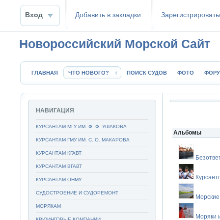
Вход
Добавить в закладки
Зaрeгиcтpиpoвать
Новороссийский Морской Сайт
ГЛАВНАЯ
ЧТО НОВОГО?
ПОИСК СУДОВ
ФОТО
ФОР
НАВИГАЦИЯ
КУРСАНТАМ МГУ ИМ. Ф. Ф. УШАКОВА
Альбомы
КУРСАНТАМ ГМУ ИМ. С. О. МАКАРОВА
КУРСАНТАМ КГАВТ
Безотве
КУРСАНТАМ ВГАВТ
Курсант
КУРСАНТАМ ОНМУ
СУДОСТРОЕНИЕ И СУДОРЕМОНТ
Морские
МОРЯКАМ
Моряки 
КРЮИНГОВЫЕ КОМПАНИИ