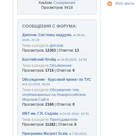
Альбом:
Сооружения
RSS лента
Просмотров: 9418
СООБЩЕНИЯ С ФОРУМА:
Диплом. Системы наддува.
⇒
28-02-
2026, 20:20
Тема в разделе:
Диплом
Просмотров:
12303
| Ответов:
13
Балтийский Ллойд
⇒
16-05-2025, 14:58
Тема в разделе:
Объявления
Просмотров:
1715
| Ответов:
0
Обсуждение - Курсовой проект по ТУС
⇒
6-12-2024, 09:04
Тема в разделе:
Обсуждение тем,
опубликованных на Новороссийском
Морском Сайте
Просмотров:
2160
| Ответов:
0
ИВТ им. Г.Я. Седова
⇒
24-01-2014, 10:31
Тема в разделе:
Преподаватели
Просмотров:
11282
| Ответов:
0
Программа Marport Scala
⇒
7-03-2024,