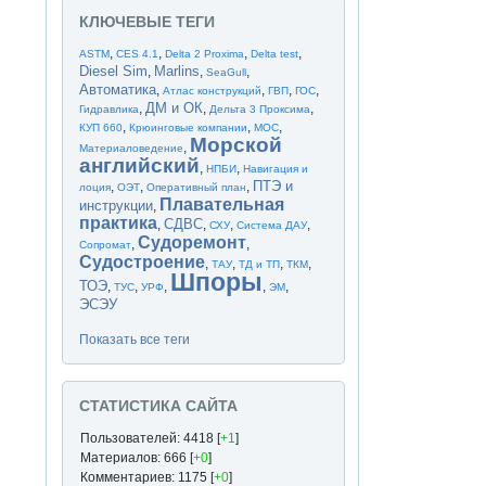
КЛЮЧЕВЫЕ ТЕГИ
,
,
,
,
ASTM
CES 4.1
Delta 2 Proxima
Delta test
Diesel Sim
Marlins
,
,
,
SeaGull
Автоматика
,
,
,
,
Атлас конструкций
ГВП
ГОС
ДМ и ОК
,
,
,
Гидравлика
Дельта 3 Проксима
,
,
,
КУП 660
Крюинговые компании
МОС
Морской
,
Материаловедение
английский
,
,
НПБИ
Навигация и
ПТЭ и
,
,
,
лоция
ОЭТ
Оперативный план
Плавательная
инструкции
,
практика
СДВС
,
,
,
,
СХУ
Система ДАУ
Судоремонт
,
,
Сопромат
Судостроение
,
,
,
,
ТАУ
ТД и ТП
ТКМ
Шпоры
ТОЭ
,
,
,
,
,
ТУС
УРФ
ЭМ
ЭСЭУ
Показать все теги
СТАТИСТИКА САЙТА
Пользователей: 4418 [
+1
]
Материалов: 666 [
+0
]
Комментариев: 1175 [
+0
]