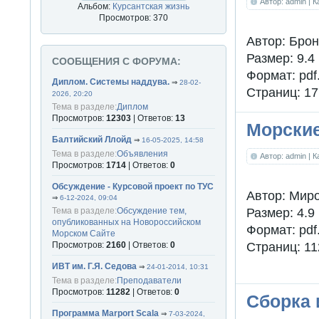
Автор: admin
| 
Альбом:
Курсантская жизнь
Просмотров: 370
Автор: Брон
Размер: 9.4
СООБЩЕНИЯ С ФОРУМА:
Формат: pdf
Диплом. Системы наддува.
⇒
28-02-
Страниц: 17
2026, 20:20
Тема в разделе:
Диплом
Просмотров:
12303
| Ответов:
13
Морские
Балтийский Ллойд
⇒
16-05-2025, 14:58
Тема в разделе:
Объявления
Автор: admin
| 
Просмотров:
1714
| Ответов:
0
Обсуждение - Курсовой проект по ТУС
Автор: Мир
⇒
6-12-2024, 09:04
Тема в разделе:
Обсуждение тем,
Размер: 4.9
опубликованных на Новороссийском
Формат: pdf
Морском Сайте
Просмотров:
2160
| Ответов:
0
Страниц: 11
ИВТ им. Г.Я. Седова
⇒
24-01-2014, 10:31
Тема в разделе:
Преподаватели
Просмотров:
11282
| Ответов:
0
Сборка 
Программа Marport Scala
⇒
7-03-2024,