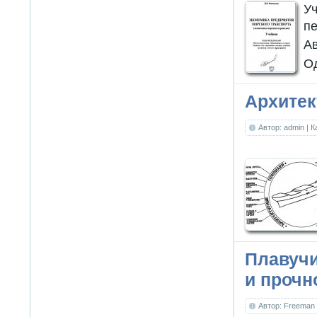
У
пе
А
Од
Архитек
Автор: admin
| 
Плавучи
и прочн
Автор: Freema