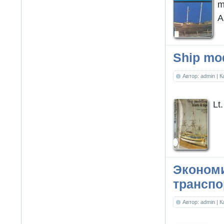
m
A
Ship mod
Автор: admin
| 
Lt
Экономи
транспо
Автор: admin
| 