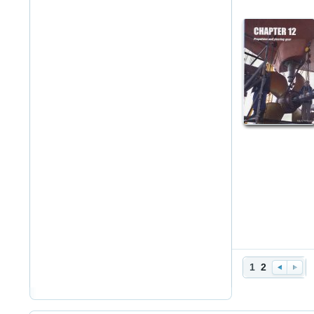
1
2
Наз
Дал
ад
ьше